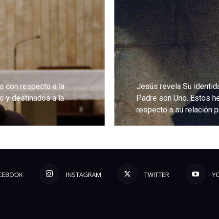
s con respecto a la
Jesús revela Su identida
o y destinados a la
Padre son Uno. Estos he
respecto a su relación 
LEE MÁS
CEBOOK
INSTAGRAM
TWITTER
Y