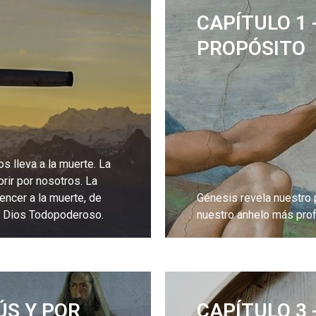
CAPÍTULO 1 
PROPÓSITO
 lleva a la muerte. La
rir por nosotros. La
encer a la muerte, de
Génesis revela nuestro 
 de Dios Todopoderoso.
nuestro anhelo más pro
LEE MÁS
ÚS Y POR
CAPÍTULO 3 