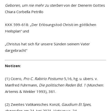
Geboren, um nie mehr zu sterben
von der Dienerin Gottes
Chiara Corbella Petrillo
KKK 599-618: „Der Erlösungstod Christi im göttlichen
Heilsplan“ und
„Christus hat sich für unsere Sünden seinem Vater
dargebracht“
Notizen:
(1) Cicero
, Pro C. Rabirio Postumo
5,16, hg. u. übers. v.
Manfred Fuhrmann,
Die politischen Reden Bd. 1
(München:
Artemis & Winkler 1993), 361.
(2) Zweites Vatikanisches Konzil,
Gaudium Et Spes
,
abgerufen am 24. Juni 2021, Vatican.va, 24.