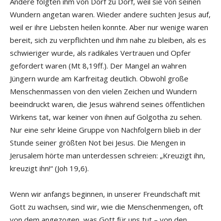
Andere folgten ihm von Dorf zu Dorf, weil sie von seinen
Wundern angetan waren. Wieder andere suchten Jesus auf,
weil er ihre Liebsten heilen konnte. Aber nur wenige waren
bereit, sich zu verpflichten und ihm nahe zu bleiben, als es
schwieriger wurde, als radikales Vertrauen und Opfer
gefordert waren (Mt 8,19ff.). Der Mangel an wahren
Jüngern wurde am Karfreitag deutlich. Obwohl große
Menschenmassen von den vielen Zeichen und Wundern
beeindruckt waren, die Jesus während seines öffentlichen
Wirkens tat, war keiner von ihnen auf Golgotha zu sehen.
Nur eine sehr kleine Gruppe von Nachfolgern blieb in der
Stunde seiner größten Not bei Jesus. Die Mengen in
Jerusalem hörte man unterdessen schreien: „Kreuzigt ihn,
kreuzigt ihn!“ (Joh 19,6).
Wenn wir anfangs beginnen, in unserer Freundschaft mit
Gott zu wachsen, sind wir, wie die Menschenmengen, oft
von dem angezogen, was Gott für uns tut – von den